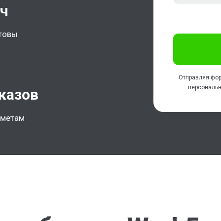
ач
отовы
Отправляя фор
персональ
казов
дметам