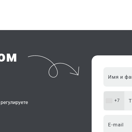
том
+7
регулируете