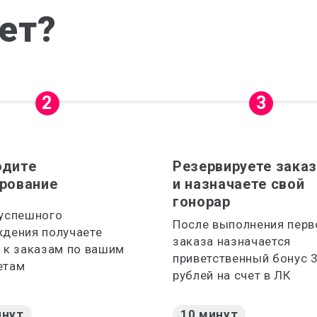
ает?
2
3
одите
Резервируете зака
рование
и назначаете свой
гонорар
 успешного
После выполнения перв
дения получаете
заказа назначается
 к заказам по вашим
приветственный бонус 
етам
рублей на счет в ЛК
инут
10 минут