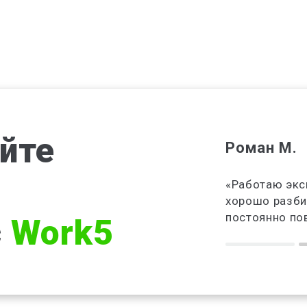
йте
Роман М.
сть высшее образование. Выбрала
«Работаю экс
спертом студенческих работ. Могу
хорошо разби
работать, когда малыш спит»
постоянно п
с
Work5