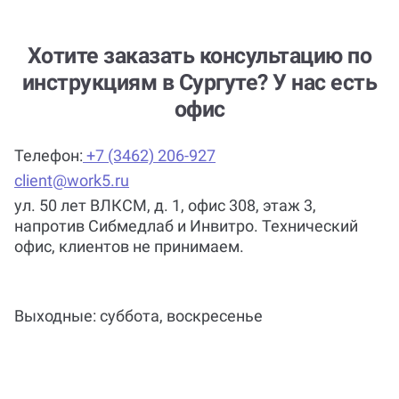
Помощь можно получить по любой
теме и предмету?
Хотите заказать консультацию по
инструкциям в Сургуте? У нас есть
офис
Помощь с услугой Инструкции
(мануалы) нужна срочно
Телефон:
+7 (3462) 206-927
(консультация по инструкциям
client@work5.ru
(мануалам))?
ул. 50 лет ВЛКСМ, д. 1, офис 308, этаж 3,
напротив Сибмедлаб и Инвитро. Технический
офис, клиентов не принимаем.
Почему выгодно заказать
консультацию по инструкциям
(мануалам) на Work5?
Выходные: суббота, воскресенье
Когда и как нужно оплачивать